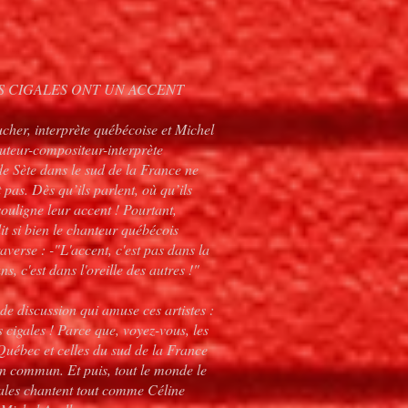
S CIGALES ONT UN ACCENT
cher, interprète québécoise et Michel
uteur-compositeur-interprète
de Sète dans le sud de la France ne
t pas. Dès qu’ils parlent, où qu’ils
 souligne leur accent ! Pourtant,
t si bien le chanteur québécois
verse : -"L'accent, c'est pas dans la
s, c'est dans l'oreille des autres !"
 de discussion qui amuse ces artistes :
s cigales ! Parce que, voyez-vous, les
Québec et celles du sud de la France
en commun. Et puis, tout le monde le
igales chantent tout comme Céline